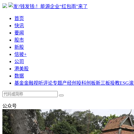
首页
快讯
要闻
股市
新股
信披+
公司
港美股
数据
基金
金融
视听
评论
专题
产经
创投
科创板
新三板
投教
ESG
滚
公众号