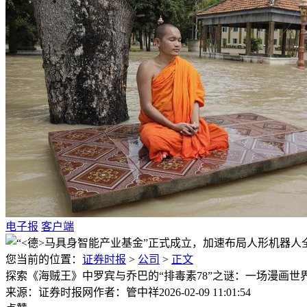
电子报
客户端
您当前的位置：
证券时报
>
公司
>
正文
探索《海贼王》中罗宾与乔巴的“排毒素78”之谜：一场漫画世
来源：证券时报网
作者：管中祥
2026-02-09 11:01:54