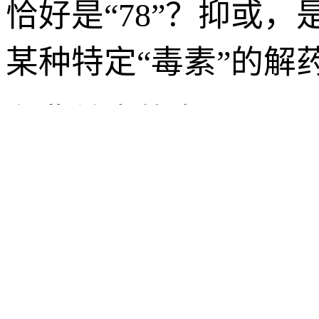
恰好是“78”？抑或
某种特定“毒素”的解
在弗兰奇的发明和乔
水平始终走在冒险的
挑战。因此，即便“排
符合《海贼王》世界
情况下才会发挥作用