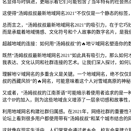
名显得与时俱进，更暗示着它们可能包含了当年特有的社会热
这使得“汤姆叔叔最新地域网名2021”不仅仅是一个静态的标
总而言之，“汤姆叔叔最新地域网名2021”的吸引力，在于
而是承载着地域情感、文化符号和个人故事的数字名片，是我
超越地域的连接：如何用“汤姆叔叔”的🔥地💡域网名塑造你的
既然“汤姆叔叔最新地域网名2021”如此具有吸引力，那么
我表达、文化认同和社群连接的艺术。让我们深入探讨，如何
理解地💡域网名的多重含义是关键。一个地域网名，绝不仅仅
叔的西藏风铃”的🔥网名，可能意味着这个人对雪域高原的神
又或者，“汤姆叔叔的江南茶语”可能暗示着使用者追求的是一
这个IP的加入，则为这些地域含义增添了一层亲切感和故事性
利用地域网名构建社群归属感。在2021年，网络社群的重要
论坛上看到很多用户都使用带有“汤姆叔叔”和某个城市结合的
这就像在现实生活中，人们常常会通过老乡会、校友会来建立