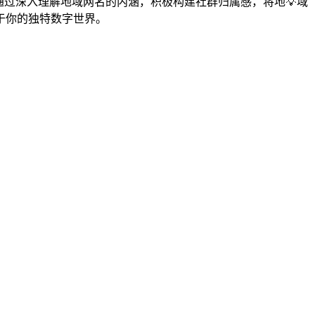
通过深入理解地域网名的内涵，积极构建社群归属感，将地💡域
于你的独特数字世界。