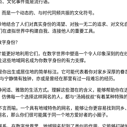
点、文化事件或是流行语。
签，而是一个动态的、与时代同频共振的文化符号。
它巧妙地结合了人们对真实身份的渴望、对独一无二的追求、对文化
们在虚拟世界中构建自我、连接他人的重要工具。
数字身份？
如何才能更好地利用它们，在数字世界中塑造一个令人印象深刻的
让这些地域网名成为你数字身份的有力支撑。
是你出生或居住地的简单标注。它可能代表着你对家乡深厚的眷
秘与宁静情有独钟，亦或是曾经在那里有过一段难忘的经历。
种闲适、雅致的生活方式。理解这些潜在的含义，能够帮助你在选
，仿佛每一个选择这样网名的人，都与“汤姆叔叔”有着某种特殊
性不言而喻。一个具有地域特色的网名，能够让你更容易找到同
网名，那么你们很可能属于同一个地方爱好者的小圈子。
联系。在数字世界里，地域网名起到了类似的作用。它能够打破地