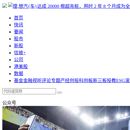
首页
快讯
要闻
股市
新股
信披+
公司
港美股
数据
基金
金融
视听
评论
专题
产经
创投
科创板
新三板
投教
ESG
滚
公众号