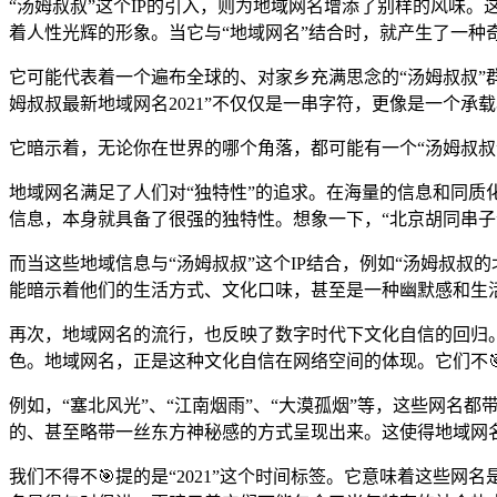
“汤姆叔叔”这个IP的引入，则为地域网名增添了别样的风味
着人性光辉的形象。当它与“地域网名”结合时，就产生了一种
它可能代表着一个遍布全球的、对家乡充满思念的“汤姆叔叔”
姆叔叔最新地域网名2021”不仅仅是一串字符，更像是一个承
它暗示着，无论你在世界的哪个角落，都可能有一个“汤姆叔叔
地域网名满足了人们对“独特性”的追求。在海量的信息和同
信息，本身就具备了很强的独特性。想象一下，“北京胡同串子
而当这些地域信息与“汤姆叔叔”这个IP结合，例如“汤姆叔叔
能暗示着他们的生活方式、文化口味，甚至是一种幽默感和生活
再次，地域网名的流行，也反映了数字时代下文化自信的回归
色。地域网名，正是这种文化自信在网络空间的体现。它们不
例如，“塞北风光”、“江南烟雨”、“大漠孤烟”等，这些网名
的、甚至略带一丝东方神秘感的方式呈现出来。这使得地域网
我们不得不🎯提的是“2021”这个时间标签。它意味着这些