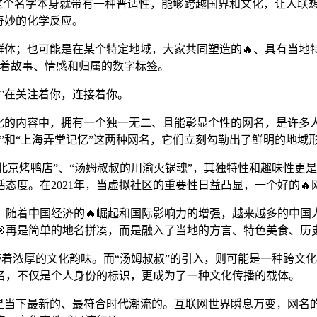
。这个名字本身就带有一种普适性，能够跨越国界和文化，让人联
奇妙的化学反应。
群体；也可能是在某个特定地域，大家共同塑造的🔥、具有当地特
载着故事、情感和归属的数字标签。
”在关注着你，连接着你。
质化的内容中，拥有一个独一无二、且能彰显个性的网名，是许多
”和“上海弄堂记忆”这两种网名，它们立刻勾勒出了鲜明的地域
的北京烤鸭店”、“汤姆叔叔的川渝火锅魂”，其独特性和趣味性更
态度。在2021年，当虚拟社区的重要性日益凸显，一个好的
。随着中国经济的🔥崛起和国际影响力的增强，越来越多的中国
🎯再是简单的地名拼凑，而是融入了当地的方言、特色美食、历
都带着浓厚的文化韵味。而“汤姆叔叔”的引入，则可能是一种跨
名，不仅是个人身份的标识，更成为了一种文化传播的载体。
网名是当下最新的、最符合时代潮流的。互联网世界瞬息万变，网名的