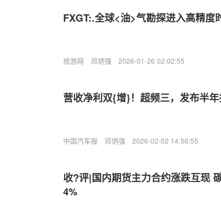
FXGT:.全球<油>气勘探进入高精度
旅游网
邓炳强
2026-01-26 02:02:55
营收净利双{增}！超频三，发布半年
中国汽车报
邓炳强
2026-02-02 14:56:55
收?评|国内期货主力合约涨跌互现 
4%