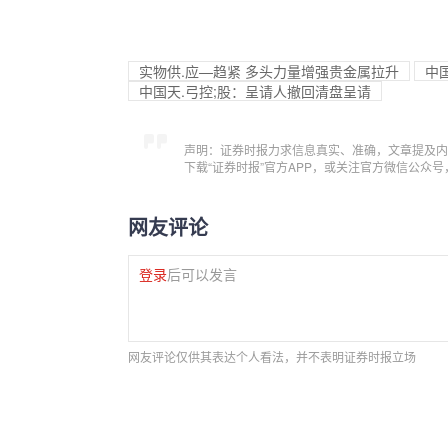
实物供.应—趋紧 多头力量增强贵金属拉升
中
中国天.弓控;股：呈请人撤回清盘呈请
声明：证券时报力求信息真实、准确，文章提及内
下载“证券时报”官方APP，或关注官方微信公众
网友评论
登录
后可以发言
网友评论仅供其表达个人看法，并不表明证券时报立场