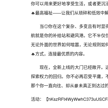
你可以用来更好地享受生活，或者更沉
🔥最高福祉——让我们从琐碎和低效中
当🙂你在这个复杂、多变且有时显
航就是你的补给站和避风港。它不🎯仅
无论外面的世界如何喧嚣，无论规则如
🔥方式，连接最优质的内容。
现在，全新上线的大门已经敞开。
探索权力的回归。你不必再忍受平庸，不
那个你一直向往、却从📘未真正到达过
活动：【
hKszRFt4WyWwhC373uUSCF